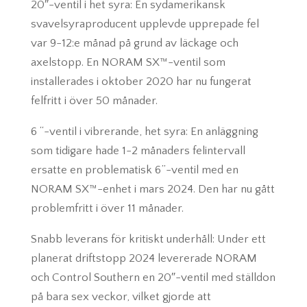
20″-ventil i het syra: En sydamerikansk
svavelsyraproducent upplevde upprepade fel
var 9-12:e månad på grund av läckage och
axelstopp. En NORAM SX™-ventil som
installerades i oktober 2020 har nu fungerat
felfritt i över 50 månader.
6 “-ventil i vibrerande, het syra: En anläggning
som tidigare hade 1-2 månaders felintervall
ersatte en problematisk 6”-ventil med en
NORAM SX™-enhet i mars 2024. Den har nu gått
problemfritt i över 11 månader.
Snabb leverans för kritiskt underhåll: Under ett
planerat driftstopp 2024 levererade NORAM
och Control Southern en 20″-ventil med ställdon
på bara sex veckor, vilket gjorde att